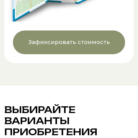
Рассрочка на 1 год
без процентов
50% сразу, 25% через 3 мес, и еще
25% в конце периода/25/25% без
процентов
Подобрать с рассрочкой
Полная оплата