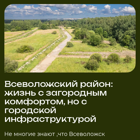
2.7
6-8
соток
от
млн.руб
Стоимость
Площади участков
участков
25
1.8
км
минут
до станции метро
Расстояние до
«Дыбенко»
Санкт-Петербурга