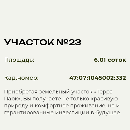
Площадь:
6.01 соток
Кад.номер:
47:07:1045002:332
Приобретая земельный участок «Терра
Парк», Вы получаете не только красивую
природу и комфортное проживание, но и
гарантированные инвестиции в будущее.
⫸
Рассрочка от застройщика
⫸
Помощь в оформлении ипотеки
⫸
Доступен земельный сертификат
3 906 500 ₽
Стоимость:
Записаться на online показ