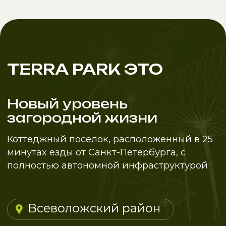
Всеволожский район:
жизнь с загородным
комфортом, но с
городской
инфраструктурой
Не многие знают ,что Всеволожск
сравнивают с одним из самых
привлекательных - Курортным районом
Санкт-Петербурга. Недаром здесь
расположился гольф клуб и самый
глубокий в России бассейн для дайвинга