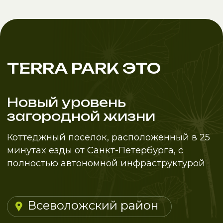
Всеволожский район:
жизнь с загородным
комфортом, но с
городской
инфраструктурой
Не многие знают ,что Всеволожск
сравнивают с одним из самых
привлекательных - Курортным районом
Санкт-Петербурга. Недаром здесь
расположился гольф клуб и самый
глубокий в России бассейн для дайвинга