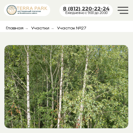
8 (812) 220-22-24
Ежедневно с 9:00 до 20:00
Главная
→
Участки
→
Участок №27
УЧАСТОК №27