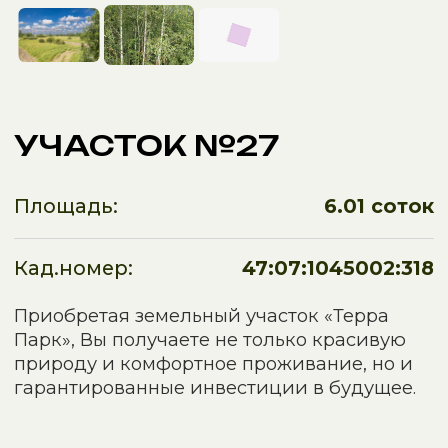
Площадь:
6.01 соток
Кад.номер:
47:07:1045002:318
Приобретая земельный участок «Терра
Парк», Вы получаете не только красивую
природу и комфортное проживание, но и
гарантированные инвестиции в будущее.
⫸
Рассрочка от застройщика
⫸
Помощь в оформлении ипотеки
⫸
Доступен земельный сертификат
3 906 500 ₽
Стоимость:
Записаться на online показ