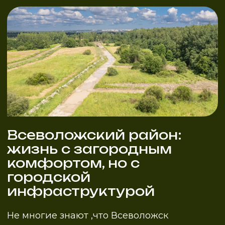
2.7
6-8
соток
от
млн.руб
Стоимость
Площади участков
участков
25
1.8
км
минут
до станции метро
Расстояние до
«Дыбенко»
Санкт-Петербурга